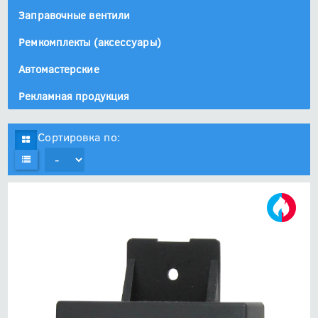
Заправочные вентили
Ремкомплекты (аксессуары)
Автомастерские
Рекламная продукция
Сортировка по: